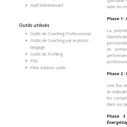
spécialisé 
Staff Administratif
aider les i
Phase 1 :
Outils utilisés
La premiè
Outils de Coaching Professionnel
l’identifi
Outils de Coaching par le photo-
personnelle
langage
en termes
Outils de Profiling
performan
PNL
profession
Plein d’autres outils
Phase 2 :
Une fois l
et réalisab
les compét
dans sa car
Phase 3 
Énergéti