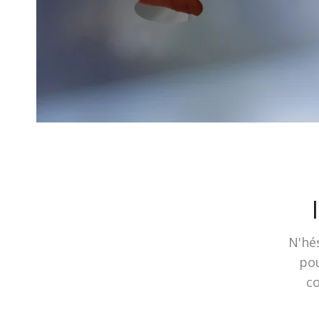
N'hés
pou
co