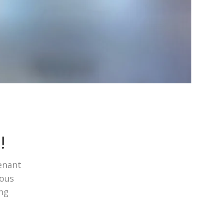
!
tenant
vous
ing