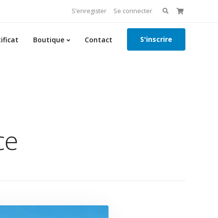
Search
S’enregister
Se connecter
for:
S'inscrire
ificat
Boutique
Contact
ce