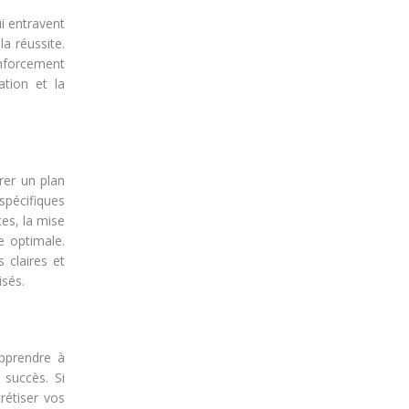
ui entravent
a réussite.
renforcement
ation et la
rer un plan
spécifiques
ces, la mise
e optimale.
 claires et
isés.
pprendre à
 succès. Si
rétiser vos