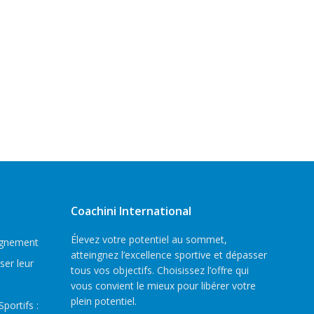
Coachini International
Élevez votre potentiel au sommet,
agnement
atteingnez l’excellence sportive et dépasser
ser leur
tous vos objectifs. Choisissez l’offre qui
vous convient le mieux pour libérer votre
plein potentiel.
ortifs :