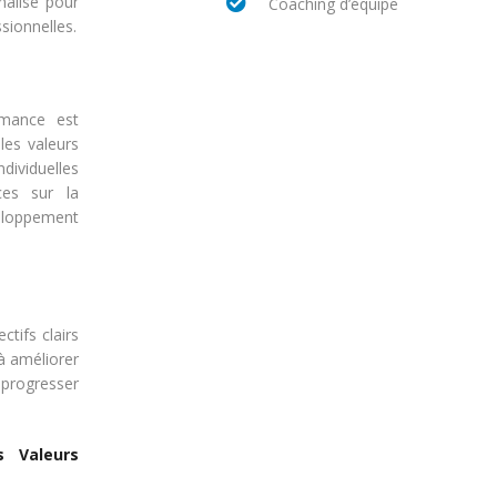
nnalisé pour
Coaching d’équipe
ssionnelles.
rmance est
les valeurs
ndividuelles
ces sur la
eloppement
tifs clairs
 à améliorer
 progresser
s Valeurs