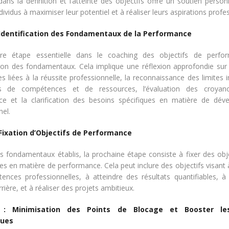
dans la définition et l’atteinte des objectifs offre un soutien perso
ndividus à maximiser leur potentiel et à réaliser leurs aspirations profe
 Identification des Fondamentaux de la Performance
re étape essentielle dans le coaching des objectifs de perfo
cation des fondamentaux. Cela implique une réflexion approfondie sur 
s liées à la réussite professionnelle, la reconnaissance des limites i
 de compétences et de ressources, l’évaluation des croyan
ce et la clarification des besoins spécifiques en matière de dév
nel.
 Fixation d’Objectifs de Performance
es fondamentaux établis, la prochaine étape consiste à fixer des objec
les en matière de performance. Cela peut inclure des objectifs visant
ences professionnelles, à atteindre des résultats quantifiables, à
rière, et à réaliser des projets ambitieux.
: Minimisation des Points de Blocage et Booster le
ques