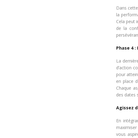
Dans cette 
la perform
Cela peut i
de la conf
persévéran
Phase 4 : 
La dernièr
d’action c
pour attein
en place d
Chaque asp
des dates s
Agissez d
En intégr
maximiser 
vous aspir